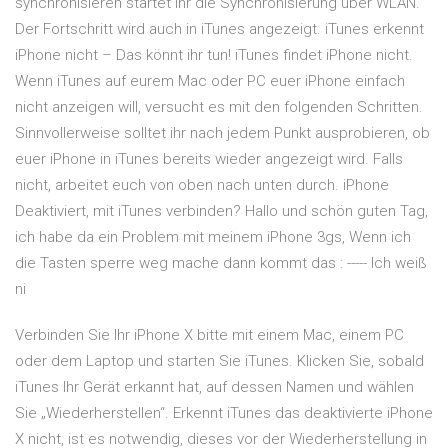
synchronisieren startet ihr die Synchronisierung über WLAN.
Der Fortschritt wird auch in iTunes angezeigt. iTunes erkennt
iPhone nicht – Das könnt ihr tun! iTunes findet iPhone nicht.
Wenn iTunes auf eurem Mac oder PC euer iPhone einfach
nicht anzeigen will, versucht es mit den folgenden Schritten.
Sinnvollerweise solltet ihr nach jedem Punkt ausprobieren, ob
euer iPhone in iTunes bereits wieder angezeigt wird. Falls
nicht, arbeitet euch von oben nach unten durch. iPhone
Deaktiviert, mit iTunes verbinden? Hallo und schön guten Tag,
ich habe da ein Problem mit meinem iPhone 3gs, Wenn ich
die Tasten sperre weg mache dann kommt das : ----- Ich weiß
ni
Verbinden Sie Ihr iPhone X bitte mit einem Mac, einem PC
oder dem Laptop und starten Sie iTunes. Klicken Sie, sobald
iTunes Ihr Gerät erkannt hat, auf dessen Namen und wählen
Sie „Wiederherstellen“. Erkennt iTunes das deaktivierte iPhone
X nicht, ist es notwendig, dieses vor der Wiederherstellung in