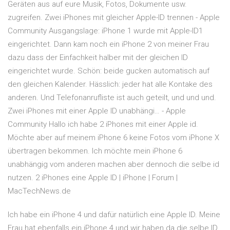
Geräten aus auf eure Musik, Fotos, Dokumente usw.
zugreifen. Zwei iPhones mit gleicher Apple-ID trennen - Apple
Community Ausgangslage: iPhone 1 wurde mit Apple-ID1
eingerichtet. Dann kam noch ein iPhone 2 von meiner Frau
dazu dass der Einfachkeit halber mit der gleichen ID
eingerichtet wurde. Schön: beide gucken automatisch auf
den gleichen Kalender. Hässlich: jeder hat alle Kontake des
anderen. Und Telefonanrufliste ist auch geteilt, und und und.
Zwei iPhones mit einer Apple ID unabhängi… - Apple
Community Hallo ich habe 2 iPhones mit einer Apple id.
Möchte aber auf meinem iPhone 6 keine Fotos vom iPhone X
übertragen bekommen. Ich möchte mein iPhone 6
unabhängig vom anderen machen aber dennoch die selbe id
nutzen. 2 iPhones eine Apple ID | iPhone | Forum |
MacTechNews.de
Ich habe ein iPhone 4 und dafür natürlich eine Apple ID. Meine
Frau hat ebenfalls ein iPhone 4 und wir haben da die selbe ID